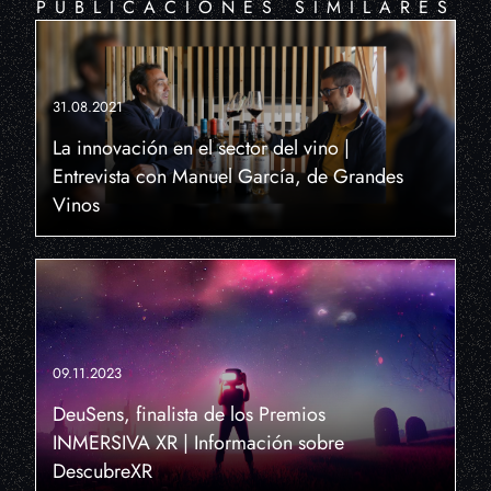
PUBLICACIONES SIMILARES
31.08.2021
La innovación en el sector del vino |
Entrevista con Manuel García, de Grandes
Vinos
09.11.2023
DeuSens, finalista de los Premios
INMERSIVA XR | Información sobre
DescubreXR