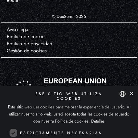
Retail
© DeuSens - 2026
Aviso legal
Política de cookies
Política de privacidad
Gestión de cookies
×
ESE SITIO WEB UTILIZA
COOKIES
DEUSENS HYPERXPERIENCE, S.L. ha participado en el Programa de Iniciación a la Exportación ICEX-Next, y ha contado
Este sitio web usa cookies para mejorar la experiencia del usuario. Al
SPANISH
con el apoyo de ICEX y con la cofinanciación de Fondos europeos FEDER. La finalidad de este apoyo es el desarrollo
utilizar nuestro sitio web, usted acepta todas las cookies de acuerdo
internacional de la empresa y de su entorno.
ENGLISH
con nuestra Política de cookies.
Detalles
ITALIAN
ESTRICTAMENTE NECESARIAS