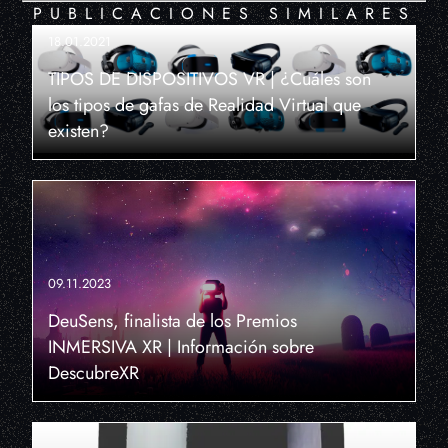
PUBLICACIONES SIMILARES
18.01.2021
TIPOS DE DISPOSITIVOS VR | ¿Cuáles son
los tipos de gafas de Realidad Virtual que
existen?
09.11.2023
DeuSens, finalista de los Premios
INMERSIVA XR | Información sobre
DescubreXR