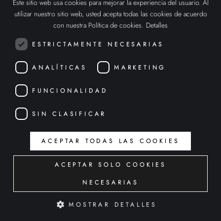
Este sitio web usa cookies para mejorar la experiencia del usuario. Al
SPANISH
utilizar nuestro sitio web, usted acepta todas las cookies de acuerdo
Blog
Gaming
ENGLISH
con nuestra Política de cookies.
Detalles
Contacto
New Media
ITALIAN
ESTRICTAMENTE NECESARIAS
PRODUCTOS
TECNOLOGÍAS
ANALÍTICAS
MARKETING
FunMirror
Realidad Virtual
FUNCIONALIDAD
Alice Assistant
Realidad Aumentada
SIN CLASIFICAR
Eventos Online
Realidad Mixta
ACEPTAR TODAS LAS COOKIES
Alice AR
Metaverso
ACEPTAR SOLO COOKIES
Spatial Computing
NECESARIAS
Inteligencia Artificial
MOSTRAR DETALLES
Robótica humanoide