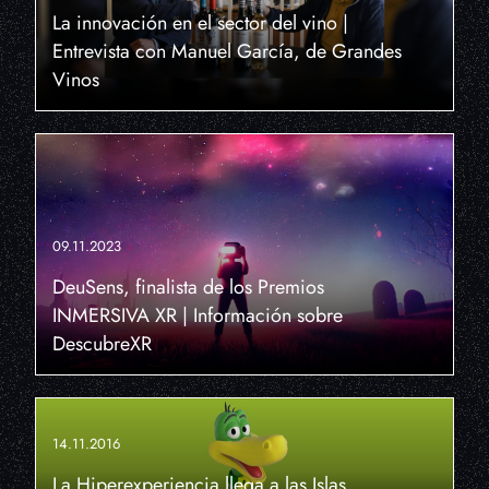
La innovación en el sector del vino |
Entrevista con Manuel García, de Grandes
Vinos
09.11.2023
DeuSens, finalista de los Premios
INMERSIVA XR | Información sobre
DescubreXR
14.11.2016
La Hiperexperiencia llega a las Islas