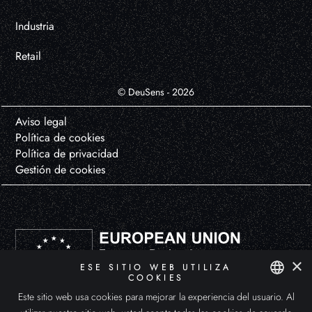
Industria
Retail
© DeuSens - 2026
Aviso legal
Política de cookies
Política de privacidad
Gestión de cookies
×
ESE SITIO WEB UTILIZA
COOKIES
Este sitio web usa cookies para mejorar la experiencia del usuario. Al
DEUSENS HYPERXPERIENCE, S.L. ha participado en el Programa de Iniciación a la Exportación ICEX-Next, y ha contado
SPANISH
con el apoyo de ICEX y con la cofinanciación de Fondos europeos FEDER. La finalidad de este apoyo es el desarrollo
internacional de la empresa y de su entorno.