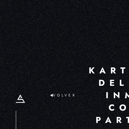
KART
DEL
IN
VOLVER
C
PAR