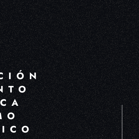
CIÓN
NTO
NCA
MO
GICO