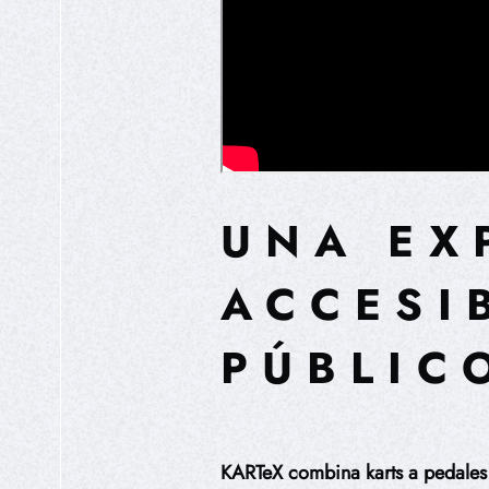
UNA EX
ACCESI
PÚBLIC
KARTeX combina karts a pedales f