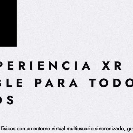
PERIENCIA XR
BLE PARA TOD
OS
ísicos con un entorno virtual multiusuario sincronizado
, g