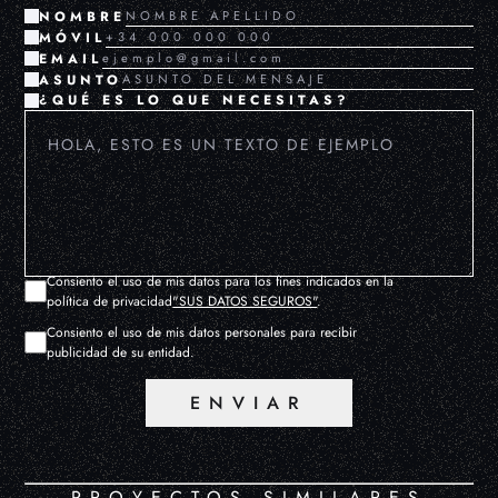
NOMBRE
MÓVIL
EMAIL
ASUNTO
¿QUÉ ES LO QUE NECESITAS?
Consiento el uso de mis datos para los fines indicados en la
política de privacidad
"SUS DATOS SEGUROS"
.
Consiento el uso de mis datos personales para recibir
publicidad de su entidad.
ENVIAR
PROYECTOS SIMILARES