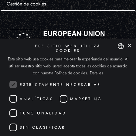
Gestión de cookies
×
ESE SITIO WEB UTILIZA
COOKIES
Este sitio web usa cookies para mejorar la experiencia del usuario. Al
DEUSENS HYPERXPERIENCE, S.L. ha participado en el Programa de Iniciación a la Exportación ICEX-Next, y ha contado
SPANISH
con el apoyo de ICEX y con la cofinanciación de Fondos europeos FEDER. La finalidad de este apoyo es el desarrollo
utilizar nuestro sitio web, usted acepta todas las cookies de acuerdo
internacional de la empresa y de su entorno.
ENGLISH
con nuestra Política de cookies.
Detalles
ITALIAN
ESTRICTAMENTE NECESARIAS
ANALÍTICAS
MARKETING
FUNCIONALIDAD
SIN CLASIFICAR