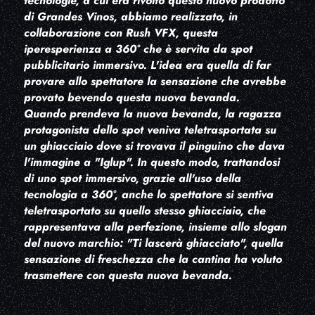
tecnologie, a cui era rivolto questo nuovo prodotto
di Grandes Vinos, abbiamo realizzato, in
collaborazione con Rush VFX, questa
iperesperienza a 360° che è servita da spot
pubblicitario immersivo. L'idea era quella di far
provare allo spettatore la sensazione che avrebbe
provato bevendo questa nuova bevanda.
Quando prendeva la nuova bevanda, la ragazza
protagonista dello spot veniva teletrasportata su
un ghiacciaio dove si trovava il pinguino che dava
l'immagine a "Iglup". In questo modo, trattandosi
di uno spot immersivo, grazie all'uso della
tecnologia a 360°, anche lo spettatore si sentiva
teletrasportato su quello stesso ghiacciaio, che
rappresentava alla perfezione, insieme allo slogan
del nuovo marchio: "Ti lascerà ghiacciato", quella
sensazione di freschezza che la cantina ha voluto
trasmettere con questa nuova bevanda.