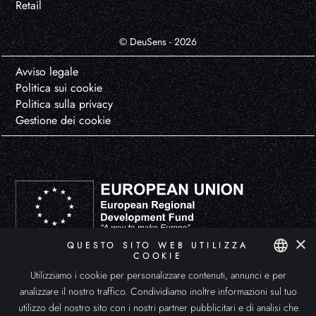
Retail
© DeuSens - 2026
Avviso legale
Politica sui cookie
Politica sulla privacy
Gestione dei cookie
×
QUESTO SITO WEB UTILIZZA
DEUSENS HYPERXPERIENCE, S.L. ha partecipato al Programma di Avvio all'Esportazione ICEX-Next, con il sostegno
COOKIE
dell'ICEX e il cofinanziamento dei Fondi europei FEDER. Lo scopo di questo sostegno è lo sviluppo internazionale
dell'azienda e del suo ambiente.
Utilizziamo i cookie per personalizzare contenuti, annunci e per
SPANISH
analizzare il nostro traffico. Condividiamo inoltre informazioni sul tuo
ENGLISH
utilizzo del nostro sito con i nostri partner pubblicitari e di analisi che