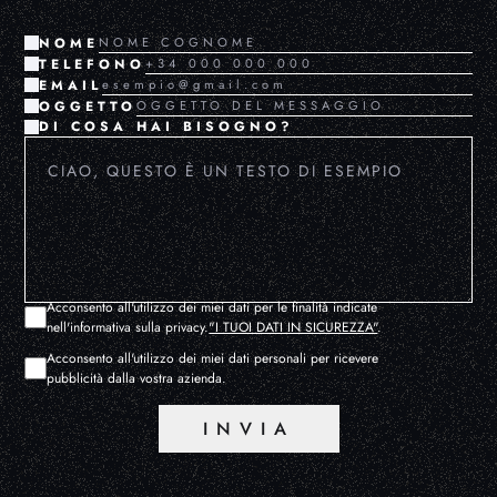
NOME
TELEFONO
EMAIL
OGGETTO
DI COSA HAI BISOGNO?
Acconsento all'utilizzo dei miei dati per le finalità indicate
nell'informativa sulla privacy.
"I TUOI DATI IN SICUREZZA"
.
Acconsento all'utilizzo dei miei dati personali per ricevere
pubblicità dalla vostra azienda.
INVIA