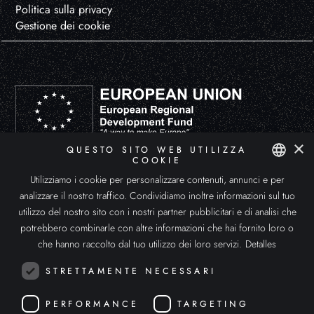
Politica sulla privacy
Gestione dei cookie
×
QUESTO SITO WEB UTILIZZA
DEUSENS HYPERXPERIENCE, S.L. ha partecipato al Programma di Avvio all'Esportazione ICEX-Next, con il sostegno
COOKIE
dell'ICEX e il cofinanziamento dei Fondi europei FEDER. Lo scopo di questo sostegno è lo sviluppo internazionale
dell'azienda e del suo ambiente.
Utilizziamo i cookie per personalizzare contenuti, annunci e per
SPANISH
analizzare il nostro traffico. Condividiamo inoltre informazioni sul tuo
ENGLISH
utilizzo del nostro sito con i nostri partner pubblicitari e di analisi che
potrebbero combinarle con altre informazioni che hai fornito loro o
ITALIAN
che hanno raccolto dal tuo utilizzo dei loro servizi.
Detalles
STRETTAMENTE NECESSARI
PERFORMANCE
TARGETING