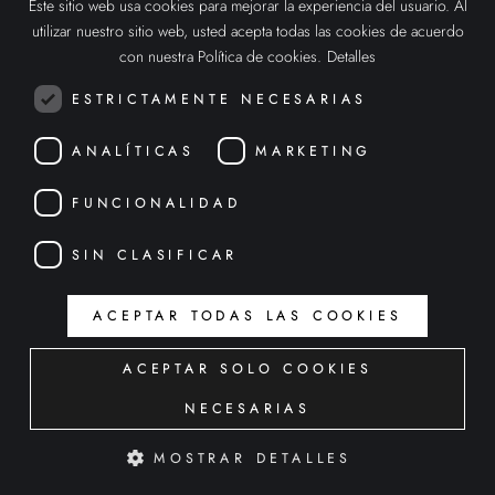
Este sitio web usa cookies para mejorar la experiencia del usuario. Al
los productos que se encuentran en el interior del punto de
SPANISH
utilizar nuestro sitio web, usted acepta todas las cookies de acuerdo
venta, destacando sobre otros escaparates cercanos.
ENGLISH
con nuestra Política de cookies.
Detalles
De esta forma, podemos conseguir que nuestra empresa
reluzca de forma profesional, además de generar una
ITALIAN
ESTRICTAMENTE NECESARIAS
forma disruptiva de interactuar con el producto y el cliente.
ANALÍTICAS
MARKETING
FUNCIONALIDAD
SIN CLASIFICAR
ACEPTAR TODAS LAS COOKIES
ACEPTAR SOLO COOKIES
NECESARIAS
MOSTRAR DETALLES