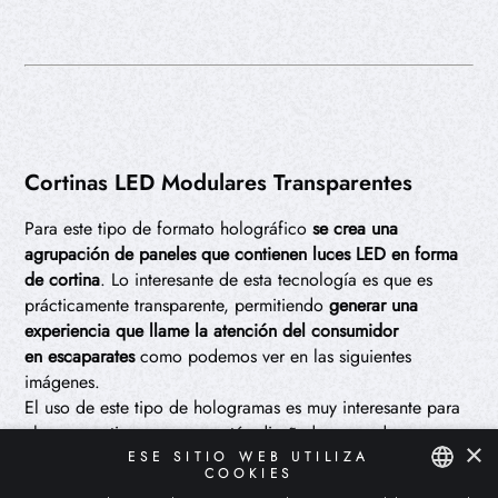
Cortinas LED Modulares Transparentes
Para este tipo de formato holográfico
se crea una
agrupación de paneles que contienen luces LED en forma
de cortina
. Lo interesante de esta tecnología es que es
prácticamente transparente, permitiendo
generar una
experiencia que llame la atención del consumidor
en escaparates
como podemos ver en las siguientes
imágenes.
El uso de este tipo de hologramas es muy interesante para
el escaparatismo, ya que están diseñados para dar un
×
efecto de transparencia que permite al consumidor fijarse
ESE SITIO WEB UTILIZA
COOKIES
en el diseño 3D del holograma y, por supuesto, también en