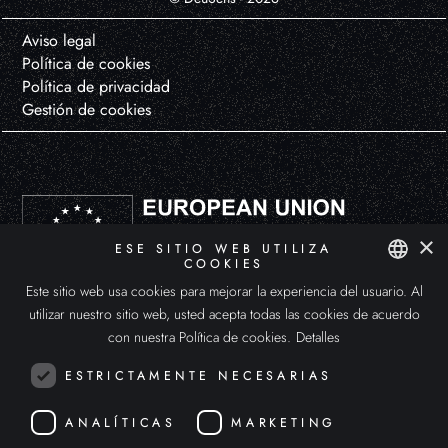
Aviso legal
Política de cookies
Política de privacidad
Gestión de cookies
×
ESE SITIO WEB UTILIZA
COOKIES
Este sitio web usa cookies para mejorar la experiencia del usuario. Al
DEUSENS HYPERXPERIENCE, S.L. ha participado en el Programa de Iniciación a la Exportación ICEX-Next, y ha contado
SPANISH
con el apoyo de ICEX y con la cofinanciación de Fondos europeos FEDER. La finalidad de este apoyo es el desarrollo
utilizar nuestro sitio web, usted acepta todas las cookies de acuerdo
internacional de la empresa y de su entorno.
ENGLISH
con nuestra Política de cookies.
Detalles
ITALIAN
ESTRICTAMENTE NECESARIAS
ANALÍTICAS
MARKETING