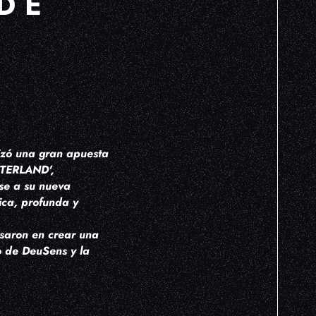
DE
lizó una gran apuesta
STERLAND',
se a su nueva
ca, profunda y
saron en crear una
o de DeuSens y la