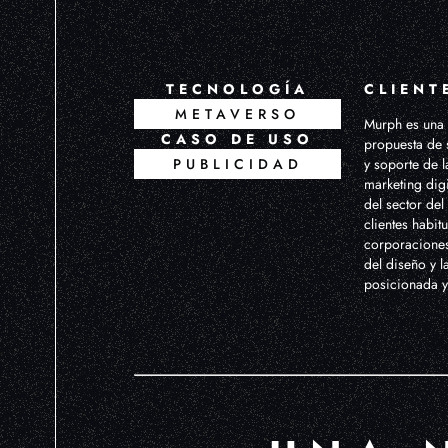
TECNOLOGÍA
CLIENT
METAVERSO
Murph es una 
CASO DE USO
propuesta de s
PUBLICIDAD
y soporte de 
marketing digi
del sector del
clientes habit
corporaciones 
del diseño y 
posicionada y