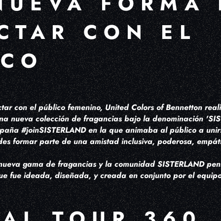
NUEVA FORMA 
CTAR CON EL
ICO
ctar con el público femenino, United Colors of Bennetton rea
una nueva colección de fragancias bajo la denominación 'SI
aña #joinSISTERLAND en la que animaba al público a unir
s formar parte de una amistad inclusiva, poderosa, empáti
 nueva gama de fragancias y la comunidad SISTERLAND pen
ue fue ideada, diseñada, y creada en conjunto por el equip
UAL TOUR 360,