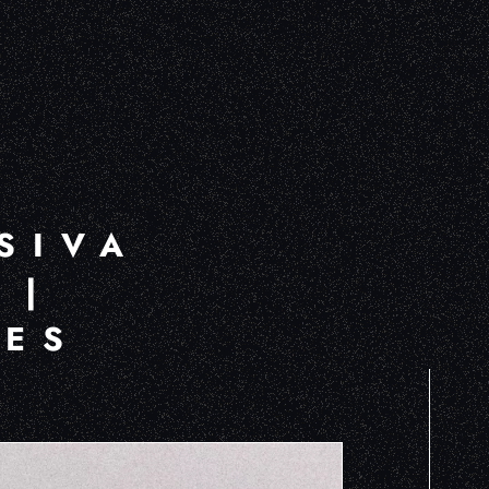
SIVA
 |
MES