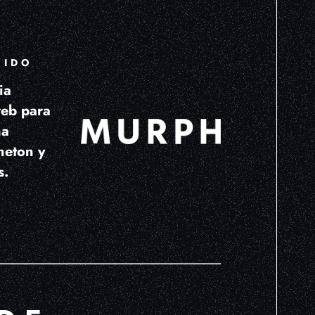
UIDO
ia
web para
ña
neton y
s.