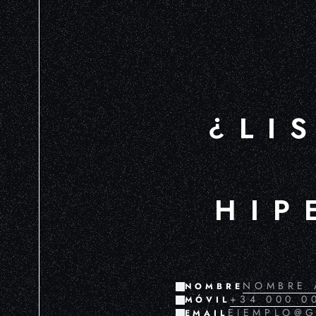
¿LI
HIP
NOMBRE
MÓVIL
EMAIL