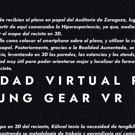
gada recibían el plano en papel del Auditorio de Zaragoza, l
artir de aquí comenzaba la Hiperexperiencia, ya que, medi
r el mapa del recinto en 3D.
llo como colocar el smartphone sobre el plano, y utilizar la
papel. Posteriormente, gracias a la Realidad Aumentada, se
icio, levantando en 3D las paredes, las estancias y los stands
dad muy útil para poder orientarse mejor y localizar de form
ecinto.
IDAD VIRTUAL 
UNG GEAR VR
 en 3D del reciento, Kühnel tenía la necesidad de tangibili
mostrando su metodología de trabajo y aprendizaje así como 