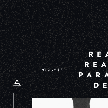
RE
RE
VOLVER
PAR
D