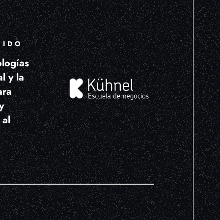
UIDO
ologías
l y la
ara
y
 al