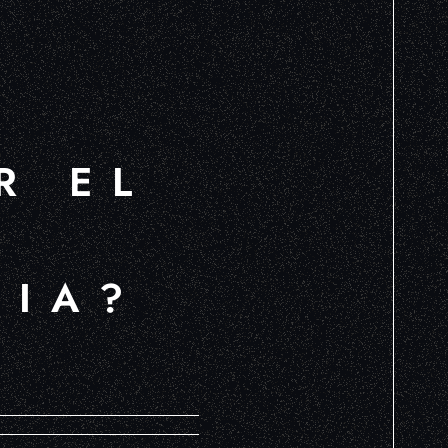
R EL
CIA?