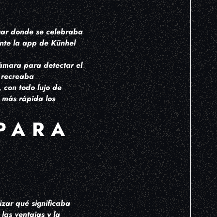
ugar donde se celebraba
ante la app de Künhel
 cámara para detectar el
 recreaba
, con todo lujo de
a más rápida los
PARA
zar qué significaba
las ventajas y la