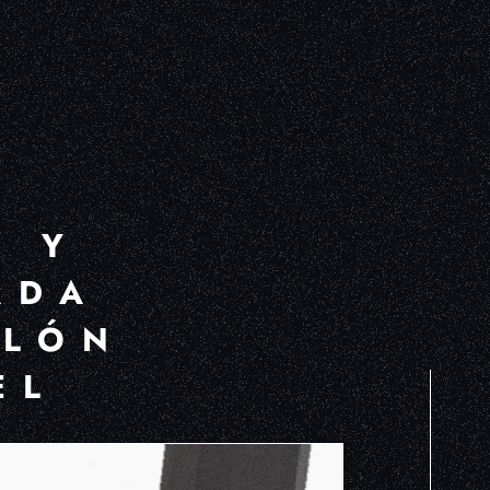
L Y
ADA
ALÓN
EL