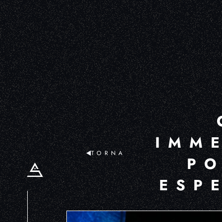
IMM
TORNA
PO
ESP