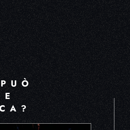
 PUÒ
UE
RCA?