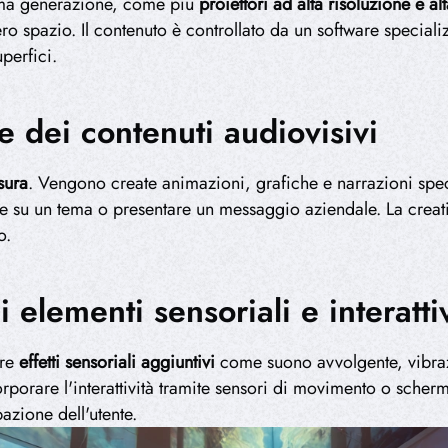
tima generazione, come più
proiettori ad alta risoluzione e al
ero spazio. Il contenuto è controllato da un software speciali
perfici.
e dei contenuti audiovisivi
sura
. Vengono create animazioni, grafiche e narrazioni speci
su un tema o presentare un messaggio aziendale. La creativit
o.
 elementi sensoriali e interattiv
are
effetti sensoriali aggiuntivi
come suono avvolgente, vibrazi
porare l'interattività tramite sensori di movimento o scherm
azione dell'utente.