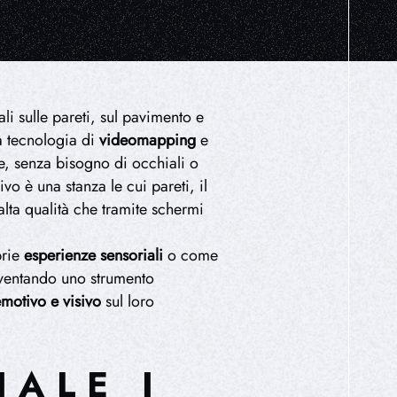
li sulle pareti, sul pavimento e
la tecnologia di
videomapping
e
e, senza bisogno di occhiali o
vo è una stanza le cui pareti, il
alta qualità che tramite schermi
prie
esperienze sensoriali
o come
iventando uno strumento
emotivo e visivo
sul loro
IALE I