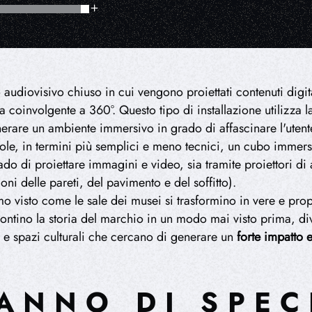
audiovisivo chiuso in cui vengono proiettati contenuti digita
za coinvolgente a 360°. Questo tipo di installazione utilizza 
erare un ambiente immersivo in grado di affascinare l'utent
arole, in termini più semplici e meno tecnici, un cubo immersi
ado di proiettare immagini e video, sia tramite proiettori di 
ni delle pareti, del pavimento e del soffitto).
o visto come le sale dei musei si trasformino in vere e pro
ontino la storia del marchio in un modo mai visto prima, d
i e spazi culturali che cercano di generare un
forte impatto 
ANNO DI SPEC