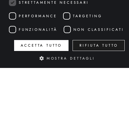
STRETTAMENTE NECESSARI
PERFORMANCE
TARGETING
FUNZIONALITÀ
NON CLASSIFICATI
ACCETTA TUTTO
RIFIUTA TUTTO
MOSTRA DETTAGLI
Strettamente necessari
Performance
Targeting
Funzionalità
Non classificati
I cookie strettamente necessari consentono le funzionalità principali del sito web
come l"accesso dell"utente e la gestione dell"account. Il sito web non può essere
utilizzato correttamente senza i cookie strettamente necessari.
Nome
Fornitore / Dominio
Scadenza
Descrizi
deusens_session
deuses.com
2 ore
Cooki