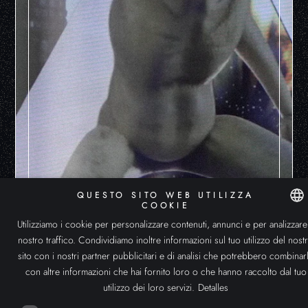
QUESTO SITO WEB UTILIZZA
COOKIE
Utilizziamo i cookie per personalizzare contenuti, annunci e per analizzare 
SPANIS
nostro traffico. Condividiamo inoltre informazioni sul tuo utilizzo del nost
REALITÀ VIRTUALE
ENGLIS
sito con i nostri partner pubblicitari e di analisi che potrebbero combinar
con altre informazioni che hai fornito loro o che hanno raccolto dal tuo
ITALIAN
utilizzo dei loro servizi.
Detalles