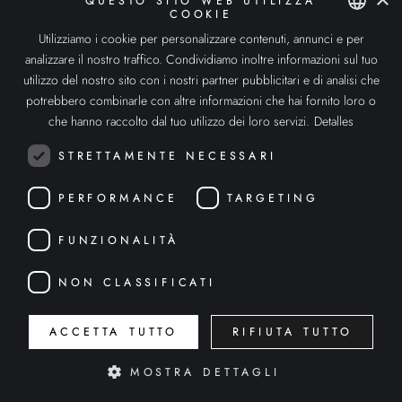
QUESTO SITO WEB UTILIZZA
COOKIE
Utilizziamo i cookie per personalizzare contenuti, annunci e per
SPANISH
analizzare il nostro traffico. Condividiamo inoltre informazioni sul tuo
PUBBLICAZIONI SIMILI
ENGLISH
utilizzo del nostro sito con i nostri partner pubblicitari e di analisi che
potrebbero combinarle con altre informazioni che hai fornito loro o
ITALIAN
che hanno raccolto dal tuo utilizzo dei loro servizi.
Detalles
18.01.2021
STRETTAMENTE NECESSARI
TIPI DI DISPOSITIVI VR | Quali sono i tipi di
occhiali per la realtà virtuale esistenti?
PERFORMANCE
TARGETING
FUNZIONALITÀ
NON CLASSIFICATI
ACCETTA TUTTO
RIFIUTA TUTTO
09.11.2023
MOSTRA DETTAGLI
DeuSens, finalista dei Premi INMERSIVA XR
| Informazioni su DescubreXR