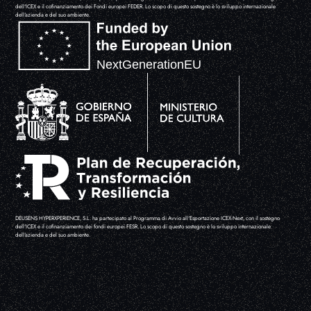
dell'ICEX e il cofinanziamento dei Fondi europei FEDER. Lo scopo di questo sostegno è lo sviluppo internazionale
dell'azienda e del suo ambiente.
DEUSENS HYPERXPERIENCE, S.L. ha partecipato al Programma di Avvio all'Esportazione ICEX-Next, con il sostegno
dell'ICEX e il cofinanziamento dei fondi europei FESR. Lo scopo di questo sostegno è lo sviluppo internazionale
dell'azienda e del suo ambiente.