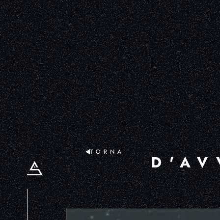
TORNA
D'AV