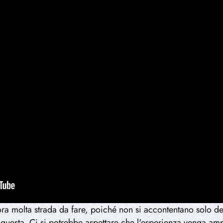
molta strada da fare, poiché non si accontentano solo dei 
a questa. Ci si potrebbe aspettare che l'esperienza venga ampl