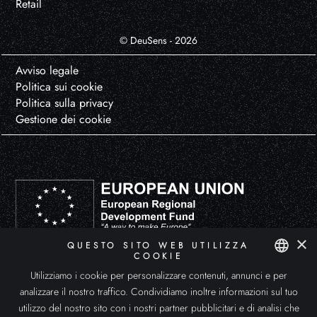
Retail
© DeuSens - 2026
Avviso legale
Politica sui cookie
Politica sulla privacy
Gestione dei cookie
×
QUESTO SITO WEB UTILIZZA
DEUSENS HYPERXPERIENCE, S.L. ha partecipato al Programma di Avvio all'Esportazione ICEX-Next, con il sostegno
COOKIE
dell'ICEX e il cofinanziamento dei Fondi europei FEDER. Lo scopo di questo sostegno è lo sviluppo internazionale
dell'azienda e del suo ambiente.
Utilizziamo i cookie per personalizzare contenuti, annunci e per
SPANISH
analizzare il nostro traffico. Condividiamo inoltre informazioni sul tuo
ENGLISH
utilizzo del nostro sito con i nostri partner pubblicitari e di analisi che