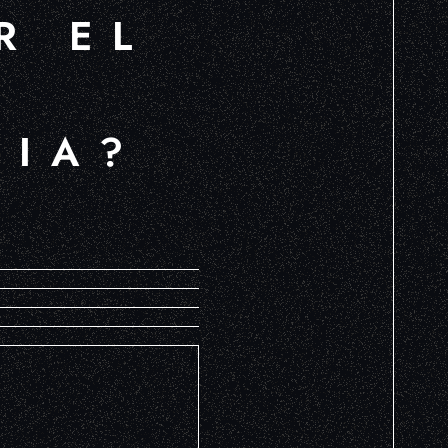
R EL
CIA?