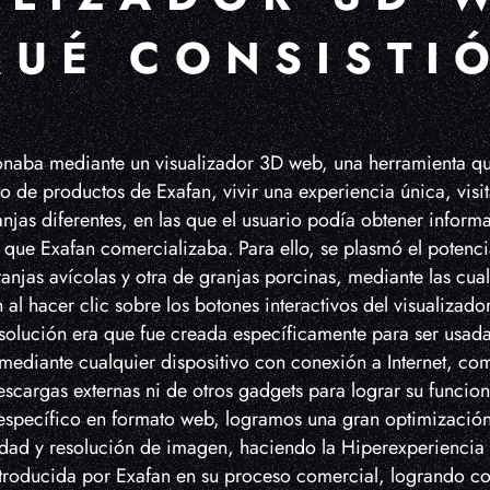
QUÉ CONSISTI
onaba mediante un visualizador 3D web, una herramienta qu
go de productos de Exafan, vivir una experiencia única, visi
anjas diferentes, en las que el usuario podía obtener inform
 que Exafan comercializaba. Para ello, se plasmó el potenc
njas avícolas y otra de granjas porcinas, mediante las cual
al hacer clic sobre los botones interactivos del visualizador
 solución era que fue creada específicamente para ser usad
 mediante cualquier dispositivo con conexión a Internet, c
scargas externas ni de otros gadgets para lograr su funci
 específico en formato web, logramos una gran optimizació
idad y resolución de imagen, haciendo la Hiperexperiencia 
ntroducida por Exafan en su proceso comercial, logrando c