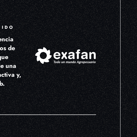
UIDO
encia
os de
que
de una
ctiva y,
b.