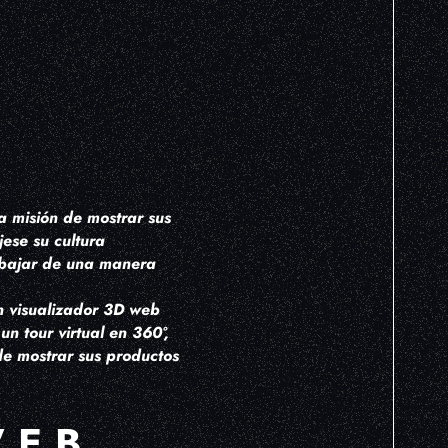
S
N
a misión de mostrar sus
ese su cultura
rabajar de una manera
n visualizador 3D web
un tour virtual en 360º,
de mostrar sus productos
WEB,