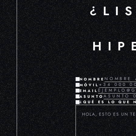
¿LI
HIP
NOMBRE
MÓVIL
EMAIL
ASUNTO
¿QUÉ ES LO QUE 