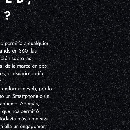
Ó?
e permitía a cualquier
tando en 360º las
ación sobre las
ial de la marca en dos
es, el usuario podía
.
a en formato web, por lo
omo un Smartphone o un
onamiento. Además,
n que nos permitió
todavía más inmersiva.
on ella un engagement