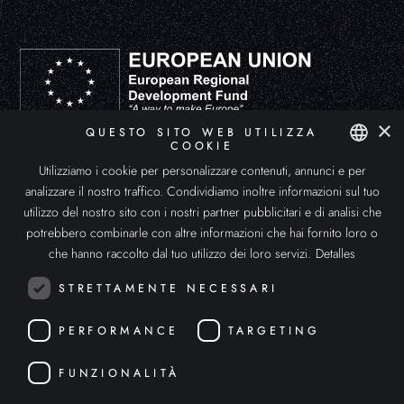
×
QUESTO SITO WEB UTILIZZA
DEUSENS HYPERXPERIENCE, S.L. ha partecipato al Programma di Avvio all'Esportazione ICEX-Next, con il sostegno
COOKIE
dell'ICEX e il cofinanziamento dei Fondi europei FEDER. Lo scopo di questo sostegno è lo sviluppo internazionale
dell'azienda e del suo ambiente.
Utilizziamo i cookie per personalizzare contenuti, annunci e per
SPANISH
analizzare il nostro traffico. Condividiamo inoltre informazioni sul tuo
ENGLISH
utilizzo del nostro sito con i nostri partner pubblicitari e di analisi che
potrebbero combinarle con altre informazioni che hai fornito loro o
ITALIAN
che hanno raccolto dal tuo utilizzo dei loro servizi.
Detalles
STRETTAMENTE NECESSARI
PERFORMANCE
TARGETING
FUNZIONALITÀ