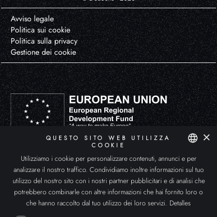
Avviso legale
Politica sui cookie
Politica sulla privacy
Gestione dei cookie
×
QUESTO SITO WEB UTILIZZA
DEUSENS HYPERXPERIENCE, S.L. ha partecipato al Programma di Avvio all'Esportazione ICEX-Next, con il sostegno
COOKIE
dell'ICEX e il cofinanziamento dei Fondi europei FEDER. Lo scopo di questo sostegno è lo sviluppo internazionale
dell'azienda e del suo ambiente.
Utilizziamo i cookie per personalizzare contenuti, annunci e per
SPANISH
analizzare il nostro traffico. Condividiamo inoltre informazioni sul tuo
ENGLISH
utilizzo del nostro sito con i nostri partner pubblicitari e di analisi che
potrebbero combinarle con altre informazioni che hai fornito loro o
ITALIAN
che hanno raccolto dal tuo utilizzo dei loro servizi.
Detalles