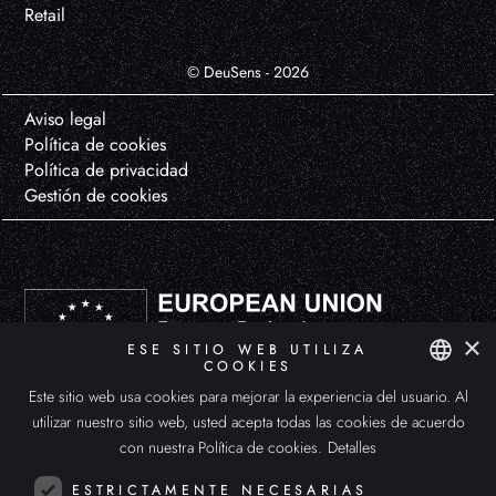
Retail
© DeuSens - 2026
Aviso legal
Política de cookies
Política de privacidad
Gestión de cookies
×
ESE SITIO WEB UTILIZA
COOKIES
Este sitio web usa cookies para mejorar la experiencia del usuario. Al
DEUSENS HYPERXPERIENCE, S.L. ha participado en el Programa de Iniciación a la Exportación ICEX-Next, y ha contado
SPANISH
con el apoyo de ICEX y con la cofinanciación de Fondos europeos FEDER. La finalidad de este apoyo es el desarrollo
utilizar nuestro sitio web, usted acepta todas las cookies de acuerdo
internacional de la empresa y de su entorno.
ENGLISH
con nuestra Política de cookies.
Detalles
ITALIAN
ESTRICTAMENTE NECESARIAS