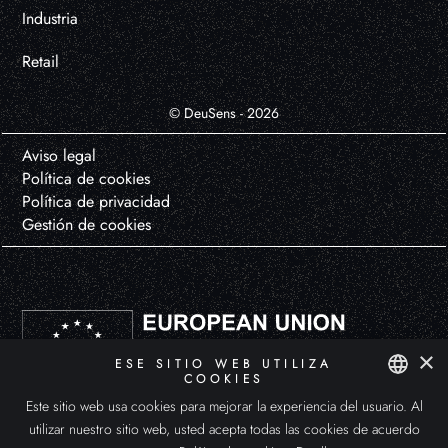
Industria
Retail
© DeuSens - 2026
Aviso legal
Política de cookies
Política de privacidad
Gestión de cookies
×
ESE SITIO WEB UTILIZA
COOKIES
Este sitio web usa cookies para mejorar la experiencia del usuario. Al
DEUSENS HYPERXPERIENCE, S.L. ha participado en el Programa de Iniciación a la Exportación ICEX-Next, y ha contado
SPANISH
con el apoyo de ICEX y con la cofinanciación de Fondos europeos FEDER. La finalidad de este apoyo es el desarrollo
utilizar nuestro sitio web, usted acepta todas las cookies de acuerdo
internacional de la empresa y de su entorno.