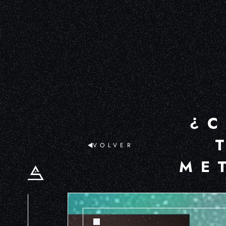
¿C
VOLVER
ME