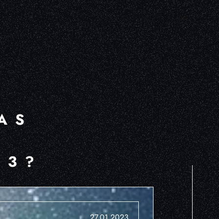
AS
L
23?
27.01.2023