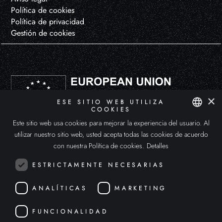
Política de cookies
Política de privacidad
Gestión de cookies
×
ESE SITIO WEB UTILIZA
COOKIES
Este sitio web usa cookies para mejorar la experiencia del usuario. Al
DEUSENS HYPERXPERIENCE, S.L. ha participado en el Programa de Iniciación a la Exportación ICEX-Next, y ha contado
SPANISH
con el apoyo de ICEX y con la cofinanciación de Fondos europeos FEDER. La finalidad de este apoyo es el desarrollo
utilizar nuestro sitio web, usted acepta todas las cookies de acuerdo
internacional de la empresa y de su entorno.
ENGLISH
con nuestra Política de cookies.
Detalles
ITALIAN
ESTRICTAMENTE NECESARIAS
ANALÍTICAS
MARKETING
FUNCIONALIDAD