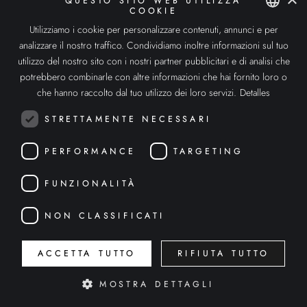
QUESTO SITO WEB UTILIZZA
COOKIE
Alice AR
Metaverso
Utilizziamo i cookie per personalizzare contenuti, annunci e per
SPANISH
analizzare il nostro traffico. Condividiamo inoltre informazioni sul tuo
Spatial Computing
ENGLISH
utilizzo del nostro sito con i nostri partner pubblicitari e di analisi che
potrebbero combinarle con altre informazioni che hai fornito loro o
Intelligenza Artificiale
ITALIAN
che hanno raccolto dal tuo utilizzo dei loro servizi.
Detalles
Robotica umanoide
STRETTAMENTE NECESSARI
SETTORI
PERFORMANCE
TARGETING
Architettura
FUNZIONALITÀ
Immobiliare
NON CLASSIFICATI
Medicina
ACCETTA TUTTO
RIFIUTA TUTTO
Istruzione
MOSTRA DETTAGLI
Moda