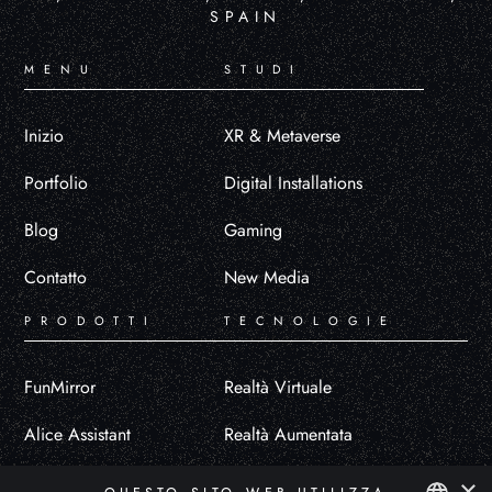
SPAIN
MENU
STUDI
Inizio
XR & Metaverse
Portfolio
Digital Installations
Blog
Gaming
Contatto
New Media
PRODOTTI
TECNOLOGIE
FunMirror
Realtà Virtuale
Alice Assistant
Realtà Aumentata
Eventi Online
Realtà Mista
×