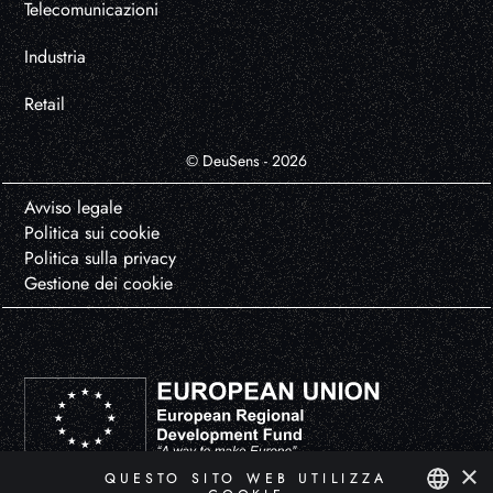
Telecomunicazioni
Industria
Retail
© DeuSens - 2026
Avviso legale
Politica sui cookie
Politica sulla privacy
Gestione dei cookie
×
QUESTO SITO WEB UTILIZZA
DEUSENS HYPERXPERIENCE, S.L. ha partecipato al Programma di Avvio all'Esportazione ICEX-Next, con il sostegno
dell'ICEX e il cofinanziamento dei Fondi europei FEDER. Lo scopo di questo sostegno è lo sviluppo internazionale